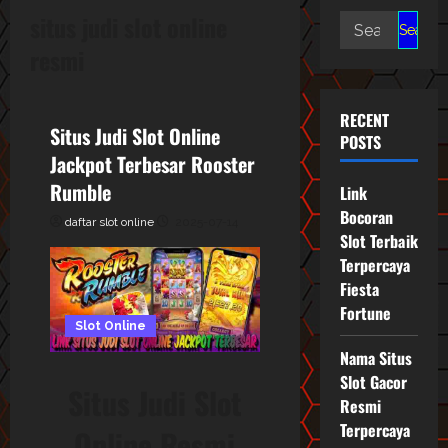
situs judi slot online
Search
for:
resmi
RECENT
Situs Judi Slot Online
POSTS
Jackpot Terbesar Rooster
Rumble
Link
Bocoran
daftar slot online
2025-07-14
Slot Terbaik
Terpercaya
Fiesta
Fortune
Slot Online
Nama Situs
Slot Gacor
Situs Judi Slot
Resmi
Terpercaya
Online Resmi