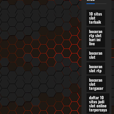
10 situs
slot
terbaik
bocoran
rtp slot
hari ini
live
bocoran
slot
bocoran
slot rtp
bocoran
slot
tergacor
daftar 10
situs judi
slot online
terpercaya