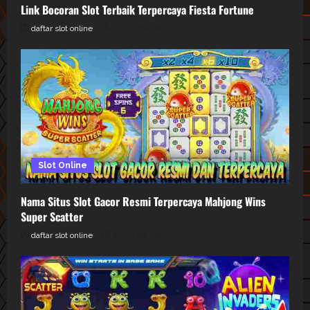
Link Bocoran Slot Terbaik Terpercaya Fiesta Fortune
daftar slot online
2025-08-08
Slot Online
Nama Situs Slot Gacor Resmi Terpercaya Mahjong Wins
Super Scatter
daftar slot online
2025-08-06