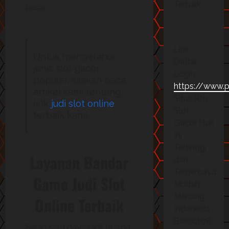
Terbaik.
besar.
Link
Untuk mengetahui
Daftar
jenis slot gacor
Login
populer, silakan baca
https://www.p
artikel kami tentang
Situs Rtp
link
judi slot online
Slot
terbaik kami.
Gacor Hari
Ini
Tertinggi
Layanan Bandar
dan
Terpercaya
Game Judi Slot
Mudah
Menang
Online Terbaik
Indonesia
Bakso108
Salah satu daya tarik utama