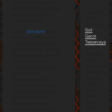
memilih situs slot gacor
kami adalah langkah bijak
Vegas108
untuk meningkatkan
adalah
peluang menang.
Situs Judi
Slot
Bandar
slot resmi
gacor
Gacor
maxwin ini menawarkan
Terpercaya
RTP game slot tertinggi
No 1 di
Rooster Rumble. Temukan
Indonesia
situs slot terbaik dan RTP
karena
tinggi, Anda dapat
Memberikan
memastikan pengalaman
Link Info
bermain yang
Bocoran
menyenangkan dan
Daftar
menguntungkan. Memilih
Agen
situs dengan RTP terbaik
Game
juga meningkatkan
Slot
kesempatan untuk
Online
memenangkan jackpot