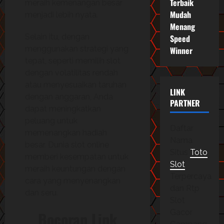
Terbaik
meraih kemenangan besar
Mudah
menjadi lebih nyata.
Menang
Selain itu, dengan
Speed
menggunakan strategi yang
Winner
tepat, seperti memilih slot
dengan volatilitas rendah
atau menyesuaikan taruhan
LINK
dengan anggaran, Anda
PARTNER
dapat meningkatkan
peluang untuk
Daftar
memenangkan hadiah
Nama
besar. Dunia slot online
Situs
Toto
memberi kesempatan untuk
Slot
meraih keuntungan dengan
Terpercaya
cara yang menyenangkan
dan Rtp
dan seru.
Slot
Gacor
Bocoran Link