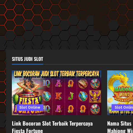
SITUS JUDI SLOT
Slot Online
Slot Onli
Link Bocoran Slot Terbaik Terpercaya
Nama Situs 
Fiesta Fortune
Mahjong Wi