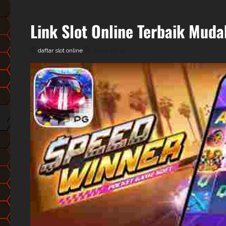
Link Slot Online Terbaik Mud
daftar slot online
2025-07-17