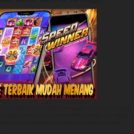
ilihan terbaik untuk meraih kemenangan maxwin. RTP tinggi
 kepada pemain slot online terbaik. Memilih slot dengan
ang untuk mendapatkan pembayaran jackpot terbesar.