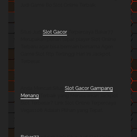
Judi Game Bo Slot Online Terbaik.
Situs Judi
Slot Gacor
Terpercaya Bakar77
Merupakan pilihan tepat player Slot Online
Terbaru agar bisa bermain bersama Agen
Game Slot Rtp Tertinggi Hari Ini Jackpot
Terbesar.
Anda Mencari Situs
Slot Gacor Gampang
Menang
Terbaik yang Menawarkan Jackpot
Slot Terbesar? Link Slot Online Terpercaya
Vegas108 Adalah Pilihan yang Tepat.