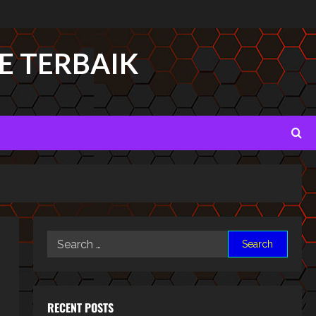
E TERBAIK
Search
for:
RECENT POSTS