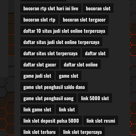
bocoran rtp slot hari ini live
bocoran slot
bocoran slot rtp
bocoran slot tergacor
daftar 10 situs judi slot online terpercaya
daftar situs judi slot online terpercaya
daftar situs slot terpercaya
daftar slot
daftar slot gacor
daftar slot online
game judi slot
game slot
game slot penghasil saldo dana
game slot penghasil uang
link 5000 slot
link game slot
link slot
link slot deposit pulsa 5000
link slot resmi
link slot terbaru
link slot terpercaya