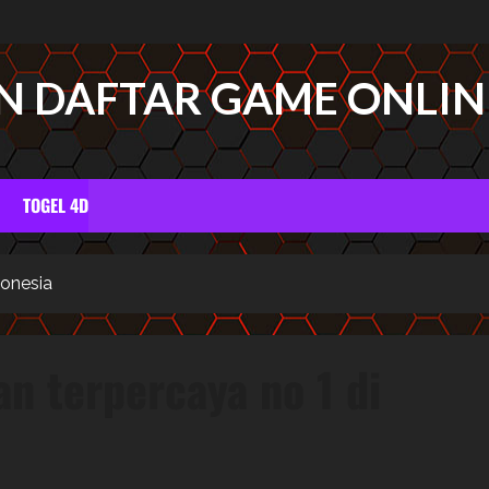
 DAFTAR GAME ONLIN
TOGEL 4D
donesia
dan terpercaya no 1 di