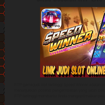
RTP game judi slot tertinggi Speed Winner adalah p
menunjukkan potensi pengembalian yang lebih besar
RTP tertinggi membantu Anda mengoptimalkan pelu