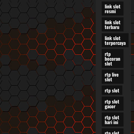
link slot
resmi
link slot
terbaru
link slot
terpercaya
rtp
bocoran
slot
rtp live
slot
rtp slot
rtp slot
gacor
rtp slot
hari ini
rtp slot