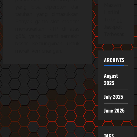
Maxwin
yang bisa diperoleh dari
Hari Ini
taruhan yang dimasukkan.
Tertinggi
Banyak game slot modern
Jackpot
menawarkan RTP di atas
Terbesar.
96%, yang berarti semakin
besar kemungkinan untuk
meraih kemenangan.
ARCHIVES
August
2025
July 2025
June 2025
TAGS