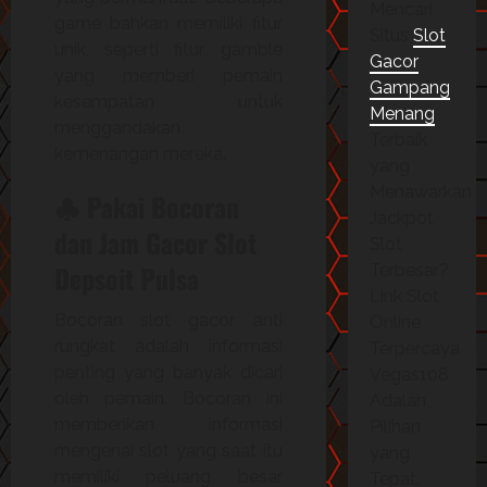
Mencari
game bahkan memiliki fitur
Situs
Slot
unik, seperti fitur gamble
Gacor
yang memberi pemain
Gampang
kesempatan untuk
Menang
menggandakan
Terbaik
kemenangan mereka.
yang
Menawarkan
♣ Pakai Bocoran
Jackpot
dan Jam Gacor Slot
Slot
Depsoit Pulsa
Terbesar?
Link Slot
Bocoran slot gacor anti
Online
rungkat adalah informasi
Terpercaya
penting yang banyak dicari
Vegas108
oleh pemain. Bocoran ini
Adalah
memberikan informasi
Pilihan
mengenai slot yang saat itu
yang
memiliki peluang besar
Tepat.