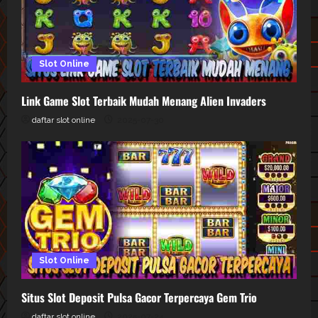
Slot Online
Link Game Slot Terbaik Mudah Menang Alien Invaders
daftar slot online
2025-07-30
Slot Online
Situs Slot Deposit Pulsa Gacor Terpercaya Gem Trio
daftar slot online
2025-07-24