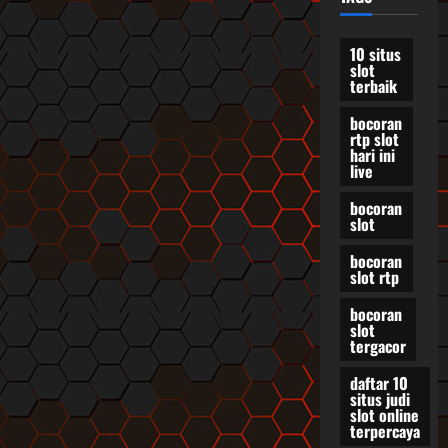
10 situs
slot
terbaik
bocoran
rtp slot
hari ini
live
bocoran
slot
bocoran
slot rtp
bocoran
slot
tergacor
daftar 10
situs judi
slot online
terpercaya