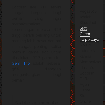
Bocoran live RTP terkini
Vegas108
sangat berguna bagi
adalah
pemain yang ingin
Situs Judi
memaksimalkan
Slot
kemenangan mereka. RTP
Gacor
tinggi berarti peluang untuk
Terpercaya
menang lebih besar, dan hal
No 1 di
ini sangat penting ketika
Indonesia
memilih game slot untuk
karena
dimainkan. RTP game slot
Memberikan
Gem Trio
adalah sebesar
Link Info
96% dianggap
Bocoran
menguntungkan bagi
Daftar
pemain.
Agen
Game
Slot
Online
Sudah siap mencoba