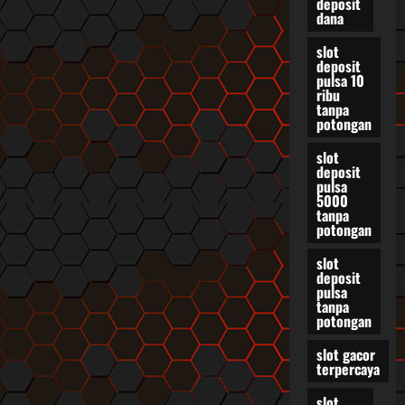
deposit
dana
slot
deposit
pulsa 10
ribu
tanpa
potongan
slot
deposit
pulsa
5000
tanpa
potongan
slot
deposit
pulsa
tanpa
potongan
slot gacor
terpercaya
slot