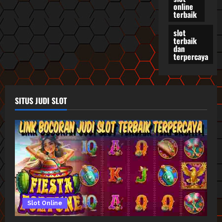
online
terbaik
slot
terbaik
dan
terpercaya
SITUS JUDI SLOT
Slot Online