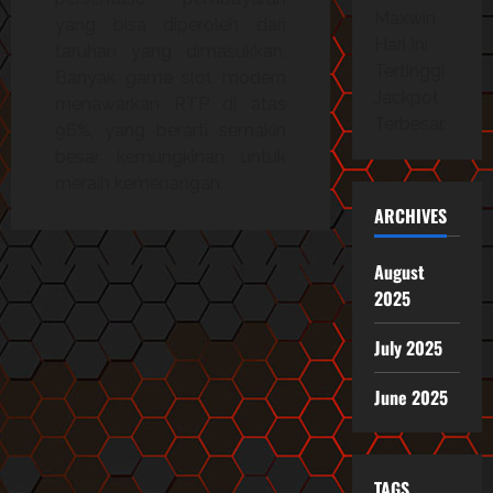
Maxwin
yang bisa diperoleh dari
Hari Ini
taruhan yang dimasukkan.
Tertinggi
Banyak game slot modern
Jackpot
menawarkan RTP di atas
Terbesar.
96%, yang berarti semakin
besar kemungkinan untuk
meraih kemenangan.
ARCHIVES
August
2025
July 2025
June 2025
TAGS