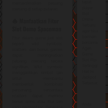
tepat
memaksimalkan peluang
player
menang di setiap putaran.
Slot
♠ Manfaatkan Fitur
Online
Terbaru
Slot Demo Spaceman
agar bisa
bermain
Fitur dalam game judi slot
bersama
seperti wild symbols,
Agen
scatters, dan bonus games
Game
dapat meningkatkan
Slot Rtp
peluang menang secara
Tertinggi
signifikan. Wild symbols
Hari Ini
menggantikan simbol lain
Jackpot
untuk membantu
Terbesar.
membentuk kombinasi
pemenang, sementara
scatters dapat memicu
bonus spins atau fitur lain
Anda
yang bermanfaat. Beberapa