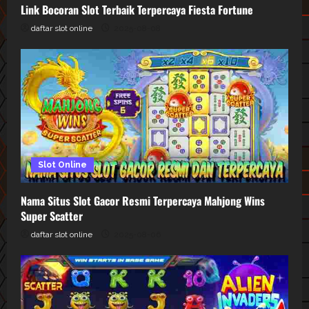
Link Bocoran Slot Terbaik Terpercaya Fiesta Fortune
daftar slot online
2025-08-08
Slot Online
Nama Situs Slot Gacor Resmi Terpercaya Mahjong Wins
Super Scatter
daftar slot online
2025-08-06