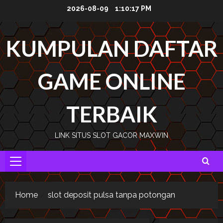
Skip
2026-08-09
1:10:19 PM
to
content
KUMPULAN DAFTAR
GAME ONLINE
TERBAIK
LINK SITUS SLOT GACOR MAXWIN
Primary
Menu
Home
slot deposit pulsa tanpa potongan