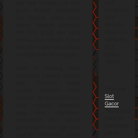
ialah
tips saat bermain judi slot
Kumpulan
gacor. Memilih permainan
Info
slot deposit pulsa 5000
Bocoran
adalah langkah pertama.
Agen Judi
Pilih RTP tinggi dan yang
Game Bo
menawarkan banyak bonus
Slot
atau fitur khusus yang dapat
Online
meningkatkan kemenangan.
Terbaik.
Selain itu, penting untuk
mengelola bankroll dengan
bijak. Tentukan batas
Situs Judi
taruhan sebelum mulai
Slot
bermain, dan pastikan untuk
Gacor
tidak melebihi anggaran
Terpercaya
yang telah ditentukan.
Bakar77
Manfaatkan fitur dalam
Merupakan
game seperti auto-spin atau
pilihan
taruhan maksimal untuk