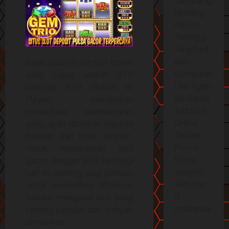
Gampang
Menang
Hari Ini
Tertinggi
Target4d
ialah
Salah satu ciri-ciri slot online
Kumpulan
yang bagus adalah RTP
Link Agen
tertinggi. RTP (Return to
Bo Game
Player) merupakan
Judi Slot
persentase pembayaran
Online
yang akan diberikan kepada
Terbaik
pemain dari total taruhan.
Promo
Untuk menemukan slot
Bonus
gacor dengan RTP tertinggi
Jackpot
hari ini, penting bagi pemain
Terbesar
untuk memeriksa informasi
di
terbaru mengenai slot yang
Indonesia.
sedang populer dan banyak
dimainkan.