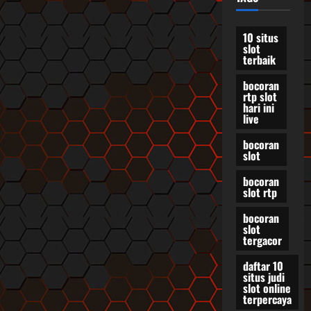
10 situs
slot
terbaik
bocoran
rtp slot
hari ini
live
bocoran
slot
bocoran
slot rtp
bocoran
slot
tergacor
daftar 10
situs judi
slot online
terpercaya