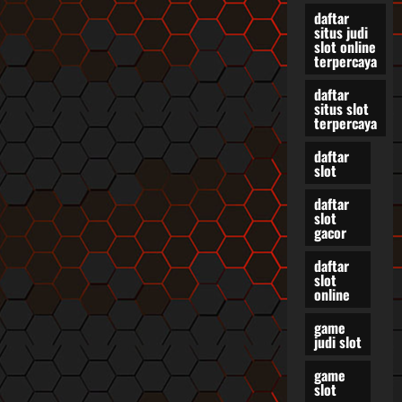
daftar
situs judi
slot online
terpercaya
daftar
situs slot
terpercaya
daftar
slot
daftar
slot
gacor
daftar
slot
online
game
judi slot
game
slot