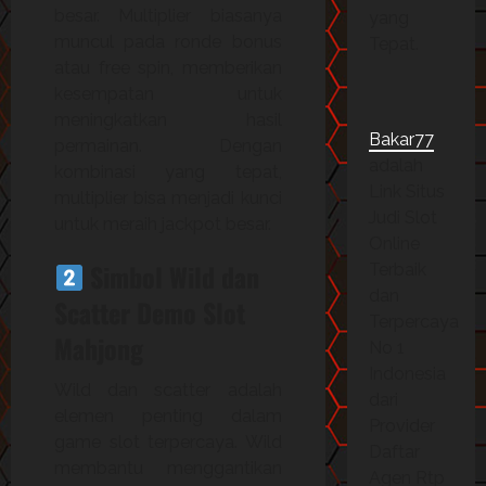
besar. Multiplier biasanya
yang
muncul pada ronde bonus
Tepat.
atau free spin, memberikan
kesempatan untuk
meningkatkan hasil
Bakar77
permainan. Dengan
adalah
kombinasi yang tepat,
Link Situs
multiplier bisa menjadi kunci
Judi Slot
untuk meraih jackpot besar.
Online
Simbol Wild dan
Terbaik
dan
Scatter Demo Slot
Terpercaya
Mahjong
No 1
Indonesia
Wild dan scatter adalah
dari
elemen penting dalam
Provider
game slot terpercaya. Wild
Daftar
membantu menggantikan
Agen Rtp