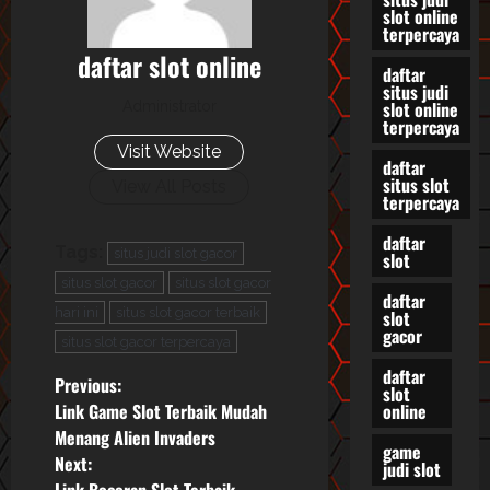
slot online
terpercaya
daftar slot online
daftar
situs judi
slot online
Administrator
terpercaya
Visit Website
daftar
situs slot
View All Posts
terpercaya
daftar
Tags:
situs judi slot gacor
slot
situs slot gacor
situs slot gacor
daftar
hari ini
situs slot gacor terbaik
slot
gacor
situs slot gacor terpercaya
daftar
P
Previous:
slot
online
Link Game Slot Terbaik Mudah
o
Menang Alien Invaders
game
Next:
judi slot
s
Link Bocoran Slot Terbaik