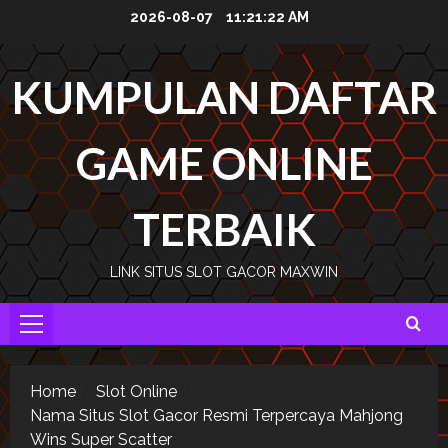
Skip
2026-08-07
11:21:24 AM
to
content
KUMPULAN DAFTAR
GAME ONLINE
TERBAIK
LINK SITUS SLOT GACOR MAXWIN
Primary
Menu
Home
Slot Online
Nama Situs Slot Gacor Resmi Terpercaya Mahjong
Wins Super Scatter