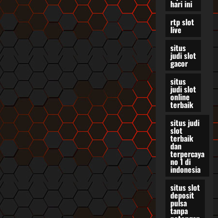
hari ini
rtp slot
live
situs
judi slot
gacor
situs
judi slot
online
terbaik
situs judi
slot
terbaik
dan
terpercaya
no 1 di
indonesia
situs slot
deposit
pulsa
tanpa