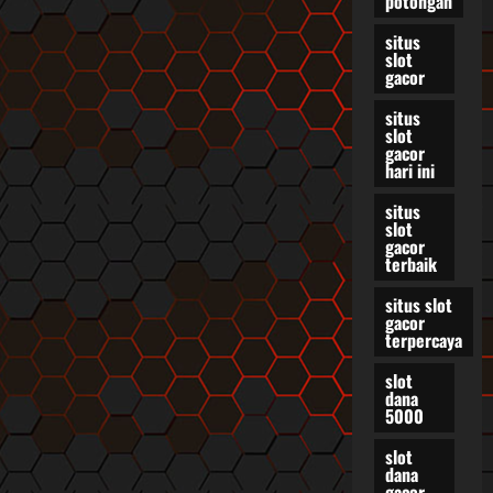
potongan
situs
slot
gacor
situs
slot
gacor
hari ini
situs
slot
gacor
terbaik
situs slot
gacor
terpercaya
slot
dana
5000
slot
dana
gacor