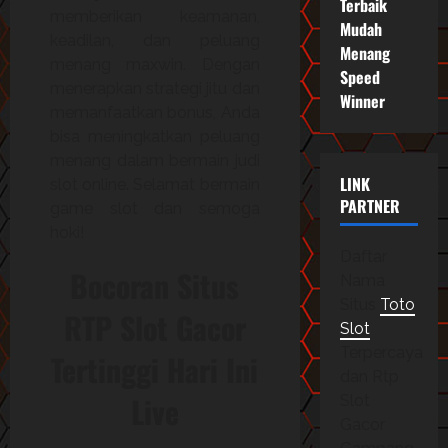
Terbaik
memberikan keamanan,
Mudah
keadilan, dan peluang
Menang
menang maxwin. Dengan
Speed
menerapkan strategi jitu dan
Winner
memanfaatkan bonus, Anda
bisa meningkatkan peluang
menang dalam bermain judi
LINK
slot online. Selamat bermain
PARTNER
game slot dan semoga
hoki!
Daftar
Bocoran Situs
Nama
Situs
Toto
RTP Slot Gacor
Slot
Terpercaya
Tertinggi Hari Ini
dan Rtp
Live
Slot
Gacor