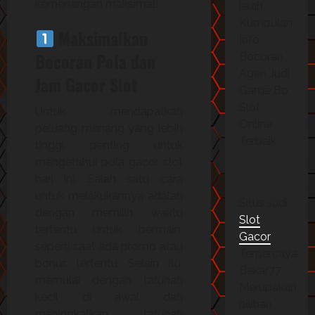
kemenangan maksimal!
ialah
Kumpulan
Maksimalkan
Info
Bocoran Pola dan
Bocoran
Agen Judi
Jam Gacor Slot
Game Bo
Slot
Untuk mendapatkan
Online
peluang menang yang lebih
Terbaik.
tinggi, penting untuk
mengetahui pola gacor slot
hari ini. Salah satu cara
untuk melakukannya adalah
Situs Judi
dengan memilih waktu
Slot
tertentu untuk bermain,
Gacor
seperti saat ada promo atau
Terpercaya
bonus tertentu. Selain itu,
Bakar77
memulai dengan taruhan
Merupakan
kecil di awal dan
pilihan
meningkatkan taruhan