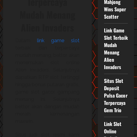
Terpercaya
Mahjong
Wins Super
Mudah Menang
Scatter
Alien Invaders
Link Game
Slot Terbaik
Dalam
link game slot
Mudah
terbaik dan terpercaya
Menang
mudah menang, bettor akan
Alien
menemukan slot online
Invaders
Alien Invaders. Selanjutnya
dapatkan RTP slot tertinggi
Situs Slot
hingga bonus putaran gratis,
Deposit
game slot gacor gampang
Pulsa Gacor
menang ini. Selanjutnya
Terpercaya
bettor akan dengan mudah
Gem Trio
meraih kemenangan
maxwin.
Link Slot
Online
Situs judi slot resmi kami