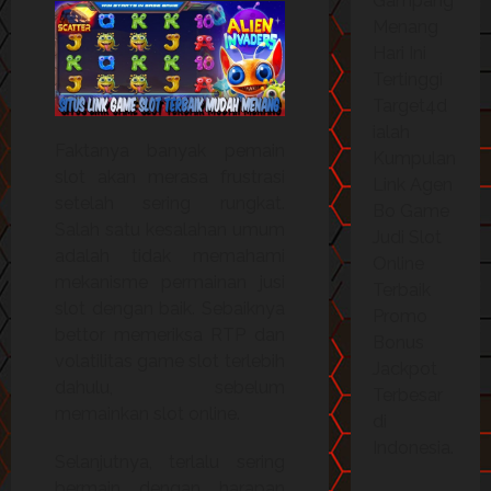
Gampang
Menang
Hari Ini
Tertinggi
Target4d
ialah
Faktanya banyak pemain
Kumpulan
slot akan merasa frustrasi
Link Agen
setelah sering rungkat.
Bo Game
Salah satu kesalahan umum
Judi Slot
adalah tidak memahami
Online
mekanisme permainan jusi
Terbaik
slot dengan baik. Sebaiknya
Promo
bettor memeriksa RTP dan
Bonus
volatilitas game slot terlebih
Jackpot
dahulu, sebelum
Terbesar
memainkan slot online.
di
Indonesia.
Selanjutnya, terlalu sering
bermain dengan harapan