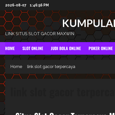
Skip
2026-08-07
1:46:57 PM
to
content
KUMPULAN
LINK SITUS SLOT GACOR MAXWIN
HOME
SLOT ONLINE
JUDI BOLA ONLINE
POKER ONLINE
Home
link slot gacor terpercaya
link slot gacor terperc