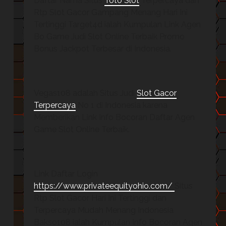
Daftar Nama Situs
Toto Slot
Terpercaya dan
Rtp Slot Gacor Gampang Menang Hari Ini
Tertinggi Target4d ialah Kumpulan Link Agen
Bo Game Judi Slot Online Terbaik Promo
Bonus Jackpot Terbesar di Indonesia.
Vegas108 adalah Situs Judi
Slot Gacor
Terpercaya
No 1 di Indonesia karena
Memberikan Link Info Bocoran Daftar Agen
Game Slot Online Terbaik.
Link Daftar Login
https://www.privateequityohio.com/
Situs
Rtp Slot Gacor Hari Ini Tertinggi dan
Terpercaya Mudah Menang Indonesia
Bakso108 ialah Kumpulan Info Bocoran Agen