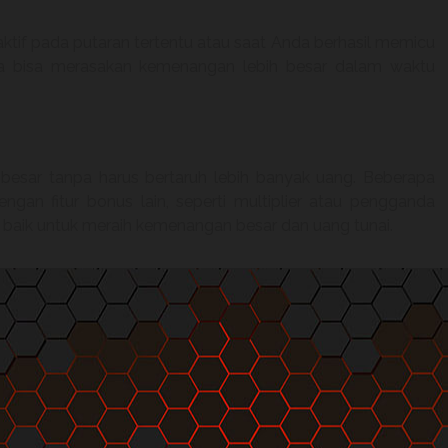
aktif pada putaran tertentu atau saat Anda berhasil memicu
nda bisa merasakan kemenangan lebih besar dalam waktu
besar tanpa harus bertaruh lebih banyak uang. Beberapa
gan fitur bonus lain, seperti multiplier atau pengganda
n baik untuk meraih kemenangan besar dan uang tunai.