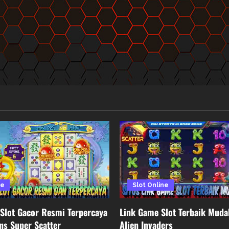
ne
Slot Online
Slot Gacor Resmi Terpercaya
Link Game Slot Terbaik Mud
ns Super Scatter
Alien Invaders