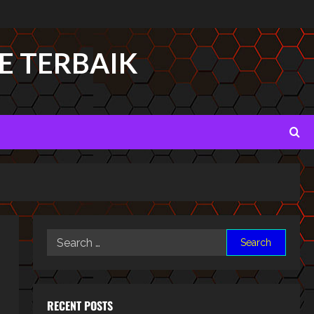
E TERBAIK
Search
for:
RECENT POSTS