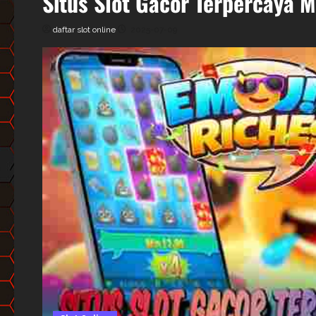
Situs Slot Gacor Terpercaya 
daftar slot online
2025-07-09